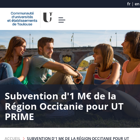
fr
|
en
Aller
Toggle
au
navigation
contenu
principal
Subvention d'1 M€ de la
Région Occitanie pour UT
PRIME
ACCUEIL
SUBVENTION D'1 M€ DE LA RÉGION OCCITANIE POUR UT