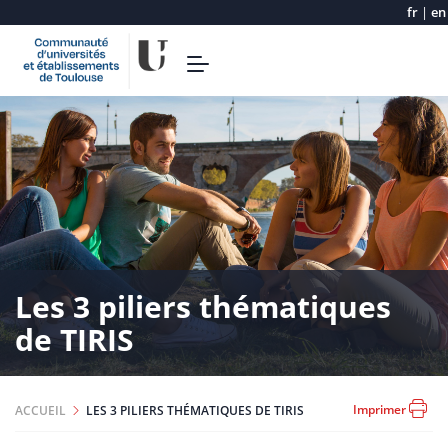
fr
|
en
Aller
Toggle
au
navigation
contenu
principal
Les 3 piliers thématiques
de TIRIS
Imprimer
ACCUEIL
LES 3 PILIERS THÉMATIQUES DE TIRIS