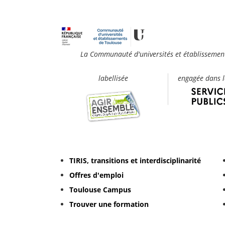
premiers
Minor
programs
TIRIS
La Communauté d'universités et établissement
labellisée
engagée dans 
TIRIS, transitions et interdisciplinarité
Offres d'emploi
Toulouse Campus
Trouver une formation