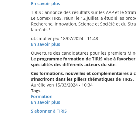
En savoir plus
sur
Retours
TIRIS : annonce des résultats sur les AAP et le Stra
sur
Le Comex TIRIS, réuni le 12 juillet, a étudié les pr
les
Recherche, Innovation, Science et Société et du Str
journées
lauréats !
TIRIS
ut.cmuller
jeu 18/07/2024 - 11:48
En savoir plus
sur
TIRIS
Ouverture des candidatures pour les premiers Min
:
Le programme formation de TIRIS vise à favoriser 
annonce
spécialités des différents acteurs du site.
des
résultats
Ces formations, nouvelles et complémentaires à ce
sur
s’inscriront dans les piliers thématiques de TIRIS.
les
Aurélie
ven 15/03/2024 - 10:34
AAP
Tags
et
Formation
le
En savoir plus
sur
Strategic
Ouverture
S'abonner à TIRIS
Booster
des
2024
candidatures
pour
les