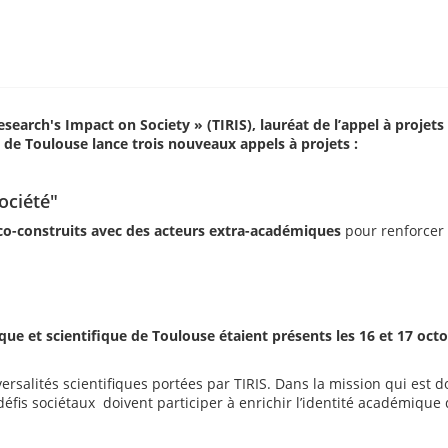
esearch's Impact on Society » (TIRIS), lauréat de l’appel à projet
de Toulouse lance trois nouveaux appels à projets :
ociété"
co-construits avec des acteurs extra-académiques
pour renforcer l
et scientifique de Toulouse étaient présents les 16 et 17 octob
versalités scientifiques portées par TIRIS. Dans la mission qui est 
 défis sociétaux doivent participer à enrichir l’identité académiqu