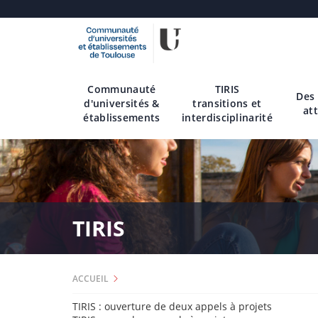
Aller
au
contenu
Communauté
TIRIS
principal
Des
d'universités &
transitions et
att
établissements
interdisciplinarité
TIRIS
ACCUEIL
TIRIS : ouverture de deux appels à projets