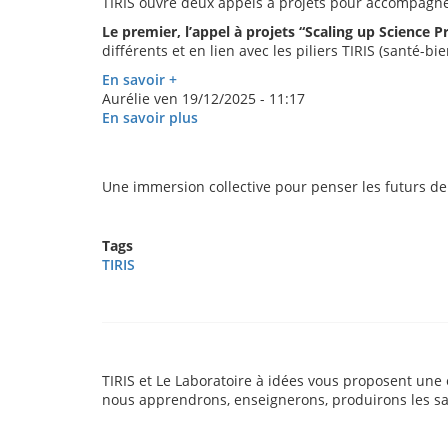
TIRIS ouvre deux appels à projets pour accompagner d
Le premier, l’appel à projets “Scaling up Science 
différents et en lien avec les piliers TIRIS (santé-b
En savoir +
Aurélie
ven 19/12/2025 - 11:17
En savoir plus
sur
TIRIS
:
ouverture
Une immersion collective pour penser les futurs de
de
deux
appels
Tags
à
TIRIS
projets
TIRIS et Le Laboratoire à idées vous proposent une
nous apprendrons, enseignerons, produirons les s