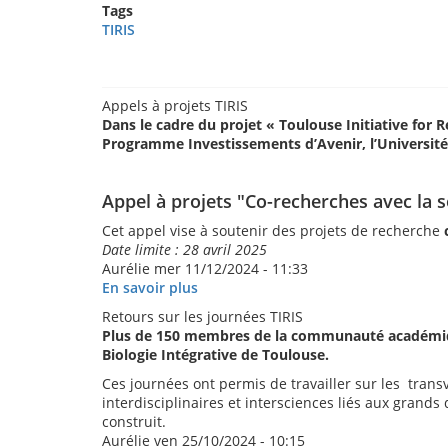
Tags
TIRIS
Appels à projets TIRIS
Dans le cadre du projet « Toulouse Initiative for R
Programme Investissements d’Avenir, l’Université 
Appel à projets "Co-recherches avec la s
Cet appel vise à soutenir des projets de recherche
Date limite : 28 avril 2025
Aurélie
mer 11/12/2024 - 11:33
En savoir plus
sur
Appels
Retours sur les journées TIRIS
à
Plus de 150 membres de la communauté académique 
projets
Biologie Intégrative de Toulouse.
TIRIS
Ces journées ont permis de travailler sur les trans
interdisciplinaires et intersciences liés aux grands
construit.
Aurélie
ven 25/10/2024 - 10:15