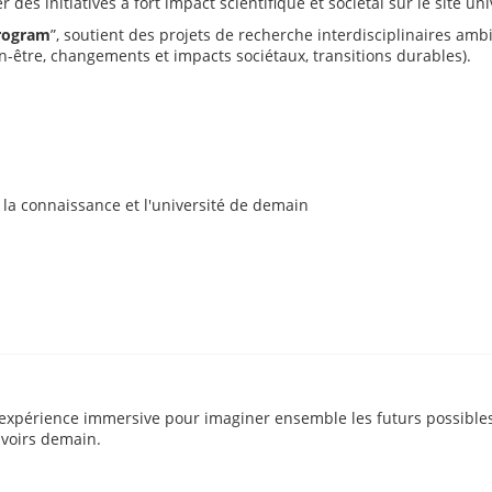
es initiatives à fort impact scientifique et sociétal sur le site uni
Program
”, soutient des projets de recherche interdisciplinaires amb
ien-être, changements et impacts sociétaux, transitions durables).
 la connaissance et l'université de demain
 expérience immersive pour imaginer ensemble les futurs possibles
avoirs demain.