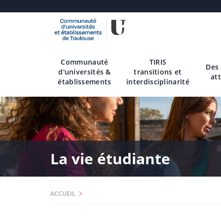
Aller
au
contenu
Communauté
TIRIS
principal
Des
d'universités &
transitions et
att
établissements
interdisciplinarité
La vie étudiante
ACCUEIL