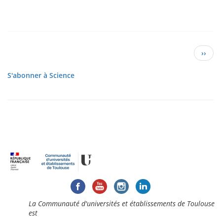
Pagination
Page
››
suiva
S'abonner à Science
La Communauté d'universités et établissements de Toulouse
est