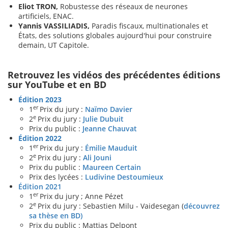
Eliot TRON,
Robustesse des réseaux de neurones
artificiels, ENAC.
Yannis VASSILIADIS,
Paradis fiscaux, multinationales et
États, des solutions globales aujourd'hui pour construire
demain, UT Capitole.
Retrouvez les vidéos des précédentes éditions
sur YouTube et en BD
Édition 2023
er
1
Prix du jury :
Naïmo Davier
e
2
Prix du jury :
Julie Dubuit
Prix du public :
Jeanne Chauvat
Édition 2022
er
1
Prix du jury :
Émilie Mauduit
e
2
Prix du jury :
Ali Jouni
Prix du public :
Maureen Certain
Prix des lycées :
Ludivine Destoumieux
Édition 2021
er
1
Prix du jury ; Anne Pézet
e
2
Prix du jury : Sebastien Milu - Vaidesegan (
découvrez
sa thèse en BD)
Prix du public : Mattias Delpont