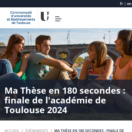
fr
|
en
Aller
Toggle
au
navigation
contenu
principal
Ma Thèse en 180 secondes :
finale de l'académie de
Toulouse 2024
ACCUEIL
ÉVÉNEMENTS
MA THÈSE EN 180 SECONDES : FINALE DE