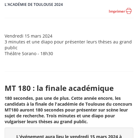
L'ACADÉMIE DE TOULOUSE 2024
Imprimer
Date
Vendredi 15 mars 2024
de
Heure(s)
3 minutes et une diapo pour présenter leurs thèses au grand
l'événement
de
public
l'événement
Durée
Théâtre Sorano - 18h30
MT 180 : la finale académique
180 secondes, pas une de plus. Cette année encore, les
candidats à la finale de l'académie de Toulouse du concours
MT180 auront 180 secondes pour présenter sur scène leur
sujet de
recherche. Trois minutes et une diapo pour
vulgariser leurs thèses au grand public.
L'événement aura lieu le vendredi 15 mars 2024 à