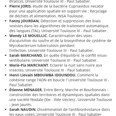
(France), Université Toulouse III - Paul Sabatier.
Pierre JORIS
, étude de la bactérie Cupriavidus necator
pour une application spatiale en support vie : Recyclage
de déchets et alimentation, INSA Toulouse.
Fanny JOURDAN,
Détection et suppression des biais
sexistes dans les algorithmes de traitement automatique
des langues (TAL), Université Toulouse III - Paul Sabatier.
Wendy LE MOUELLIC
, Caractérisation des voies
d’acquisition du soufre et de la biosynthèse de cystéine de
Mycobacterium tuberculosis pendant
l’infection, Université Toulouse III - Paul Sabatier.
Sarah MARCHAND
, En quête d'équilibre: le conflit visuo-
vestibulaire, Université Toulouse III - Paul Sabatier.
Marie-Pia MARCHANT
, Eclairer la nuit sans nuire aux
insectes, Université Toulouse III - Paul Sabatier.
Henri Lievain MBOUMBA IDOUNDOU
, Comment la
cohésine range l'ADN en boucle ? Université Toulouse III -
Paul Sabatier.
Étienne MÉNAGER,
Entre Berry, Marche et Bourbonnais :
construction des territoires et dynamiques spatiales dans
une société féodale (XIe - XVIe siècles) , Université Toulouse
- Jean Jaurès.
Sarah NAUDIN
, Dissémination de l'antibiorésistance dans
les eaux usées, Université Toulouse III - Paul Sabatier