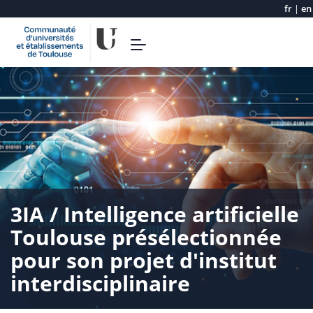
fr
|
en
Aller
Toggle
au
navigation
contenu
principal
3IA / Intelligence artificielle
Toulouse présélectionnée
pour son projet d'institut
interdisciplinaire