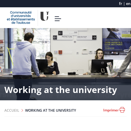
fr
|
en
Aller
Toggle
au
navigation
contenu
principal
Working at the university
Imprimer
ACCUEIL
WORKING AT THE UNIVERSITY