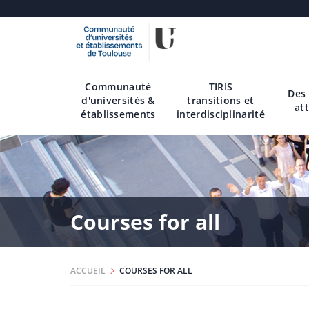
Aller
au
contenu
Communauté
TIRIS
principal
Des
d'universités &
transitions et
att
établissements
interdisciplinarité
Courses for all
ACCUEIL
COURSES FOR ALL