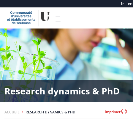
fr
|
en
Aller
Toggle
au
navigation
contenu
principal
Research dynamics & PhD
Imprimer
ACCUEIL
RESEARCH DYNAMICS & PHD