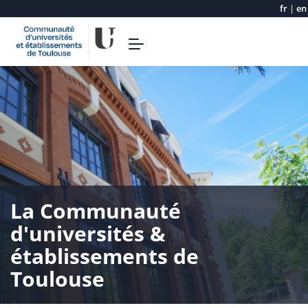
fr
|
en
Aller
Toggle
au
navigation
contenu
principal
La Communauté
d'universités &
établissements de
Toulouse