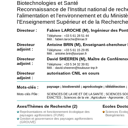
Biotechnologies et Santé
Reconnaissance de l'Institut national de reche
l'alimentation et l'environnement et du Minis
l'Enseignement Supérieur et de la Recherch
Directeur :
Fabien LAROCHE (M), Ingénieur des Ponts
Téléphone : +33 5 61 28 51 44
Mél. : fabien.laroche@inrae.fr
Directeur
Antoine BRIN (M), Enseignant-chercheu
adjoint :
Téléphone : +33 5 61 15 29 85
Mél. : antoine.brin@purpan.fr
Directeur
David SHEEREN (M), Maître de Conférenc
adjoint :
Téléphone : +33 5 34 32 39 81
Mél. : david.sheeren@toulouse-inp.fr
Directeur
autorisation CNIL en cours
adjoint :
Mots-clés :
paysage ; biodiversité ; agroécologie ; télédétection
Mots-clés Pôle :
SCIENCES DE LA VIE ET DE LA SANTE ; SCIENCES SO
EXACTES ; Sciences de la vie ; Agriculture - Agronomie ;
Axes/Thèmes de Recherche (2)
Ecoles Docto
Représentations et fonctionnement écologique des
Sciences Ecolog
paysages agriforestiers (FUNK)
Bioingénieries
Gestion et gouvernance des paysages agriforestiers
(GROUVE)