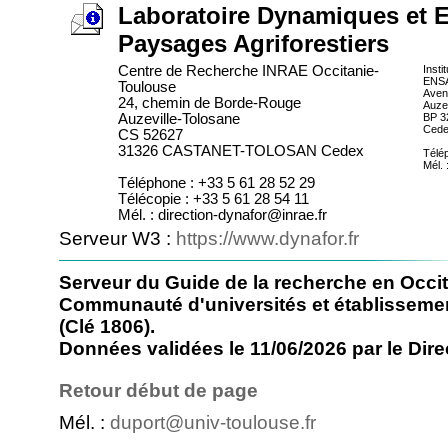
Laboratoire Dynamiques et 
Paysages Agriforestiers
Centre de Recherche INRAE Occitanie-
Insti
ENS
Toulouse
Aven
24, chemin de Borde-Rouge
Auze
Auzeville-Tolosane
BP 3
Ced
CS 52627
31326 CASTANET-TOLOSAN Cedex
Télé
Mél. 
Téléphone : +33 5 61 28 52 29
Télécopie : +33 5 61 28 54 11
Mél. : direction-dynafor@inrae.fr
Serveur W3 :
https://www.dynafor.fr
Serveur du Guide de la recherche en Occit
Communauté d'universités et établisseme
(Clé 1806).
Données validées le 11/06/2026 par le Direc
Retour début de page
Mél. :
duport@univ-toulouse.fr