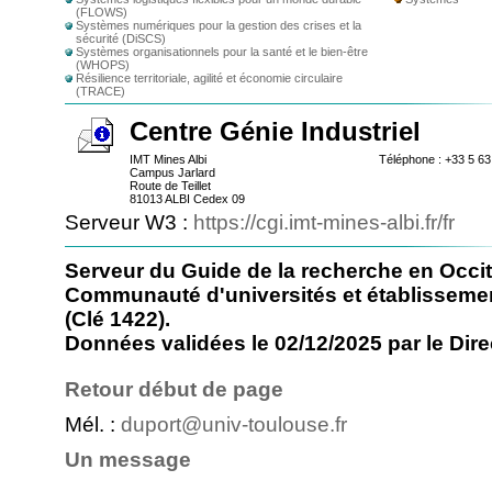
(FLOWS)
Systèmes numériques pour la gestion des crises et la
sécurité (DiSCS)
Systèmes organisationnels pour la santé et le bien-être
(WHOPS)
Résilience territoriale, agilité et économie circulaire
(TRACE)
Centre Génie Industriel
IMT Mines Albi
Téléphone : +33 5 63
Campus Jarlard
Route de Teillet
81013 ALBI Cedex 09
Serveur W3 :
https://cgi.imt-mines-albi.fr/fr
Serveur du Guide de la recherche en Occit
Communauté d'universités et établisseme
(Clé 1422).
Données validées le 02/12/2025 par le Direc
Retour début de page
Mél. :
duport@univ-toulouse.fr
Un message