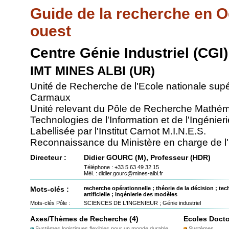
Guide de la recherche en O
ouest
Centre Génie Industriel (CGI)
IMT MINES ALBI (UR)
Unité de Recherche de l'Ecole nationale supé
Carmaux
Unité relevant du Pôle de Recherche Mathém
Technologies de l'Information et de l'Ingénieri
Labellisée par l'Institut Carnot M.I.N.E.S.
Reconnaissance du Ministère en charge de l'
Directeur :
Didier GOURC (M), Professeur (HDR)
Téléphone : +33 5 63 49 32 15
Mél. : didier.gourc@mines-albi.fr
Mots-clés :
recherche opérationnelle ; théorie de la décision ; te
artificielle ; ingénierie des modèles
Mots-clés Pôle :
SCIENCES DE L'INGENIEUR ; Génie industriel
Axes/Thèmes de Recherche (4)
Ecoles Docto
Systèmes logistiques flexibles pour un monde durable
Systèmes